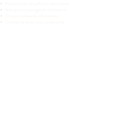
Pourquoi vous recueillez les informations
Avec qui vous partagez les informations
Où sont stockées les informations
Combien de temps vous conservez les
informations
Comment vous protégez les informations
Les modifications ou mises à jour de la
Politique de confidentialité.
Cliquez ici
pour obtenir des informations plus
détaillées sur la création de votre politique de
confidentialité.